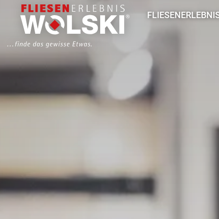
Direkt
Hauptmenü
FLIESENERLEBNI
zum
Inhalt
Aktuelles
So arbeiten wir
Unser Team
Fliesenausstellung
Leistungen
Für Architekten & 
Für Handwerk & B