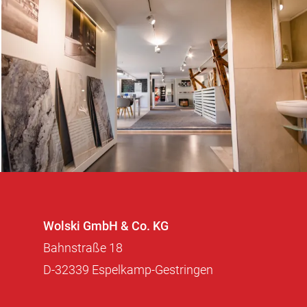
Wolski GmbH & Co. KG
Bahnstraße 18
D
-
32339
Espelkamp-Gestringen