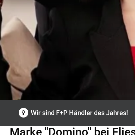
M: 75 JAHRE WOLSKI
Laune. Gute Preise
Wir sind F+P Händler des Jahres!
Marke "Domino" bei Flie