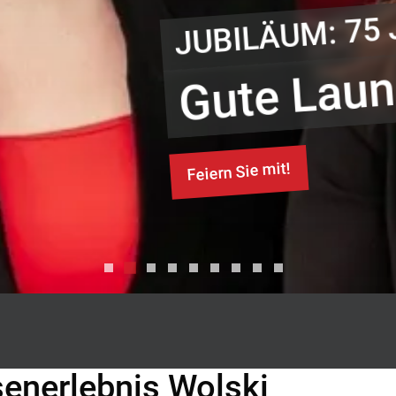
.
senerlebnis Wolski