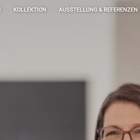
S
KOLLEKTION
AUSSTELLUNG & REFERENZEN
Fliesen
Fliesenausstellung
Laminatboden
Harmonie in Holz
Designboden
Referenzen
Bäder & Sanitär
Zubehör, Pflege & mehr
Planer
Home Collection
au
Angebote
Marken