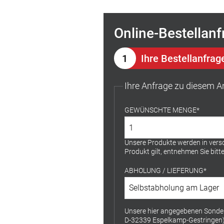
Online-Bestellanf
Ihre Bestellanfrag
Ihre Anfrage zu diesem 
GEWÜNSCHTE MENGE
Unsere Produkte werden in versc
Produkt gilt, entnehmen Sie bit
ABHOLUNG / LIEFERUNG
Unsere hier angegebenen Sondera
D-32339 Espelkamp-Gestringen). A