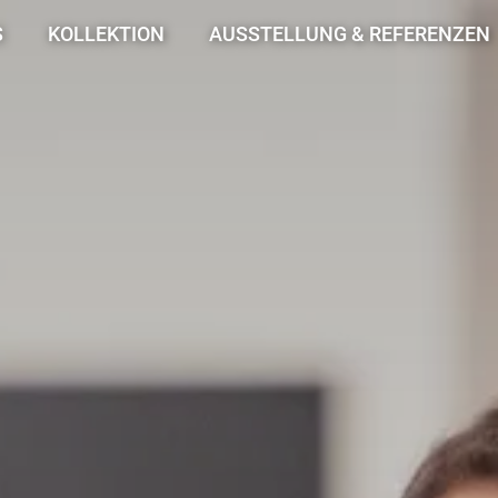
S
KOLLEKTION
AUSSTELLUNG & REFERENZEN
Fliesen
Fliesenausstellung
Laminatboden
Harmonie in Holz
Designboden
Referenzen
Bäder & Sanitär
Zubehör, Pflege & mehr
Planer
Home Collection
au
Angebote
Marken