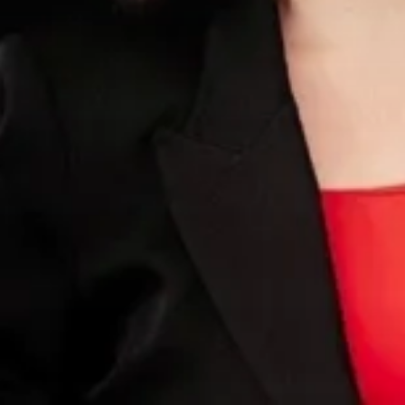
JUBILÄUM: 75 JA
Gute Laune. 
Feiern Sie mit!