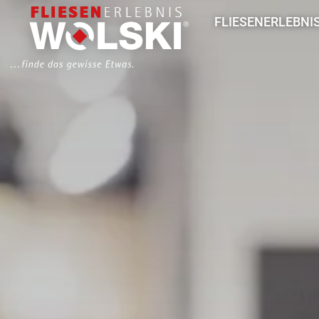
Direkt
Hauptmenü
FLIESENERLEBNI
zum
Inhalt
Aktuelles
So arbeiten wir
Unser Team
Fliesenausstellung
Leistungen
Für Architekten & 
Für Handwerk & B