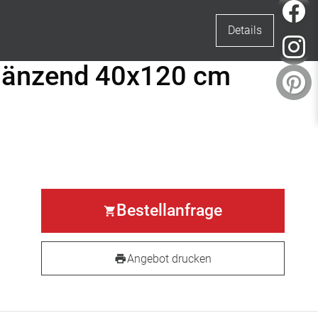
F
Details
I
glänzend 40x120 cm
Pi
Bestellanfrage
Angebot drucken