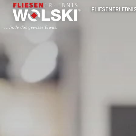
Direkt
Hauptmenü
FLIESENERLEBNI
zum
Inhalt
Aktuelles
So arbeiten wir
Unser Team
Fliesenausstellung
Leistungen
Für Architekten & 
Für Handwerk & B