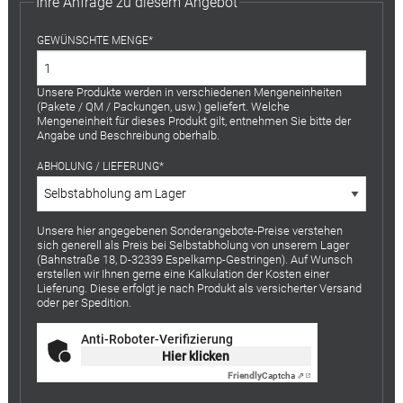
Ihre Anfrage zu diesem Angebot
GEWÜNSCHTE MENGE
Unsere Produkte werden in verschiedenen Mengeneinheiten
(Pakete / QM / Packungen, usw.) geliefert. Welche
Mengeneinheit für dieses Produkt gilt, entnehmen Sie bitte der
Angabe und Beschreibung oberhalb.
ABHOLUNG / LIEFERUNG
Unsere hier angegebenen Sonderangebote-Preise verstehen
sich generell als Preis bei Selbstabholung von unserem Lager
(Bahnstraße 18, D-32339 Espelkamp-Gestringen). Auf Wunsch
erstellen wir Ihnen gerne eine Kalkulation der Kosten einer
Lieferung. Diese erfolgt je nach Produkt als versicherter Versand
oder per Spedition.
Anti-Roboter-Verifizierung
Hier klicken
Friendly
Captcha ⇗