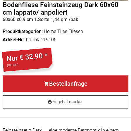
Bodenfliese Feinsteinzeug Dark 60x60
cm lappato/ anpoliert
60x60 x0,9 cm 1.Sorte 1,44 qm /pak
Produktkategorien
Home Tiles Fliesen
Artikel-Nr.
hd-mk-119106
€ 32,90 *
Nur
pro qm
Bestellanfrage
Angebot drucken
Feinsteinzeug
Dark......eine moderne Betonoptik in einem