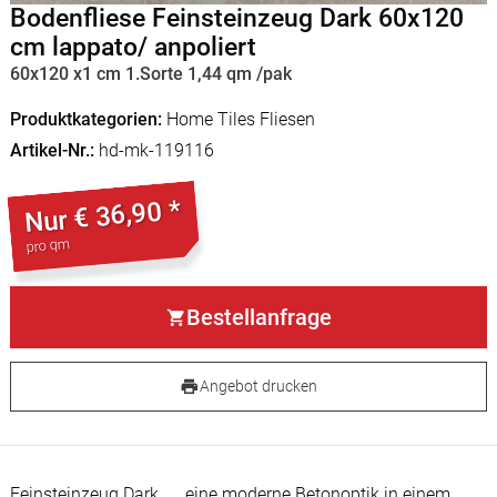
Bodenfliese Feinsteinzeug Dark 60x120
cm lappato/ anpoliert
60x120 x1 cm 1.Sorte 1,44 qm /pak
Produktkategorien
Home Tiles Fliesen
Artikel-Nr.
hd-mk-119116
€ 36,90 *
Nur
pro qm
Bestellanfrage
Angebot drucken
Feinsteinzeug
Dark......eine moderne Betonoptik in einem