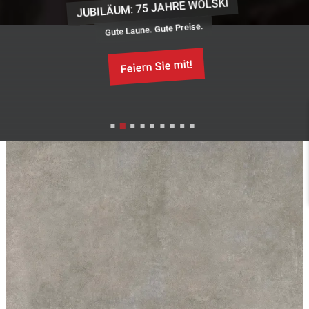
M: 75 JAHRE WOLSKI
e Laune. Gute Preise.
IN
Feiern Sie mit!
Besu