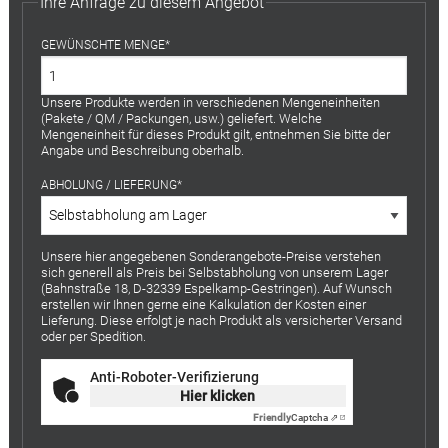
Ihre Anfrage zu diesem Angebot
GEWÜNSCHTE MENGE
Unsere Produkte werden in verschiedenen Mengeneinheiten
(Pakete / QM / Packungen, usw.) geliefert. Welche
Mengeneinheit für dieses Produkt gilt, entnehmen Sie bitte der
Angabe und Beschreibung oberhalb.
ABHOLUNG / LIEFERUNG
Unsere hier angegebenen Sonderangebote-Preise verstehen
sich generell als Preis bei Selbstabholung von unserem Lager
(Bahnstraße 18, D-32339 Espelkamp-Gestringen). Auf Wunsch
erstellen wir Ihnen gerne eine Kalkulation der Kosten einer
Lieferung. Diese erfolgt je nach Produkt als versicherter Versand
oder per Spedition.
Anti-Roboter-Verifizierung
Hier klicken
Friendly
Captcha ⇗