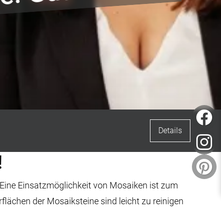
e unsere Ausstellu
F
Details
I
!
Pi
. Eine Einsatzmöglichkeit von Mosaiken ist zum
lächen der Mosaiksteine sind leicht zu reinigen