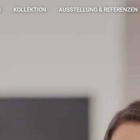
S
KOLLEKTION
AUSSTELLUNG & REFERENZEN
Fliesen
Fliesenausstellung
Laminatboden
Harmonie in Holz
Designboden
Referenzen
Bäder & Sanitär
Zubehör, Pflege & mehr
Planer
Home Collection
au
Angebote
Marken