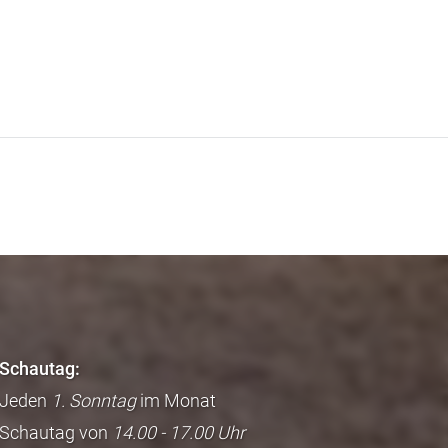
Schautag:
Jeden
1. Sonntag
im Monat
Schautag von
14.00 - 17.00 Uhr