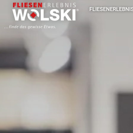
Direkt
Hauptmenü
FLIESENERLEBNI
zum
Inhalt
Aktuelles
So arbeiten wir
Unser Team
Fliesenausstellung
Leistungen
Für Architekten & 
Für Handwerk & B