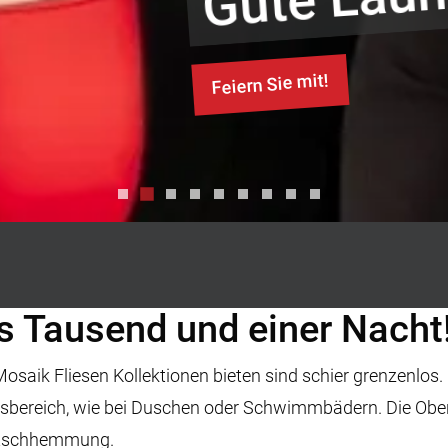
Besuchen Si
s Tausend und einer Nacht
Mosaik Fliesen Kollektionen bieten sind schier grenzenlos
ssbereich, wie bei Duschen oder Schwimmbädern. Die Oberf
Rutschhemmung.